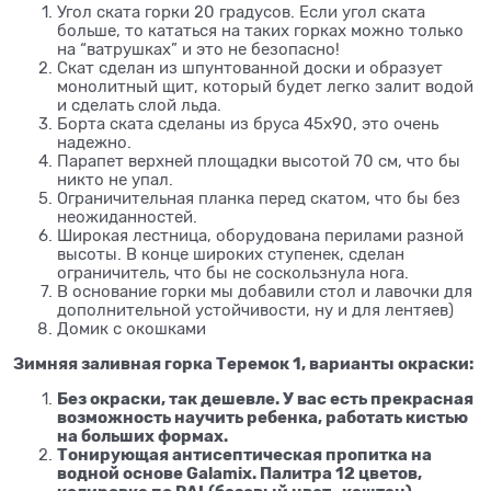
Угол ската горки 20 градусов. Если угол ската
больше, то кататься на таких горках можно только
на “ватрушках” и это не безопасно!
Скат сделан из шпунтованной доски и образует
монолитный щит, который будет легко залит водой
и сделать слой льда.
Борта ската сделаны из бруса 45х90, это очень
надежно.
Парапет верхней площадки высотой 70 см, что бы
никто не упал.
Ограничительная планка перед скатом, что бы без
неожиданностей.
Широкая лестница, оборудована перилами разной
высоты. В конце широких ступенек, сделан
ограничитель, что бы не соскользнула нога.
В основание горки мы добавили стол и лавочки для
дополнительной устойчивости, ну и для лентяев)
Домик с окошками
Зимняя заливная горка Теремок 1, варианты окраски:
Без окраски, так дешевле. У вас есть прекрасная
возможность научить ребенка, работать кистью
на больших формах.
Тонирующая антисептическая пропитка на
водной основе Galamix. Палитра 12 цветов,