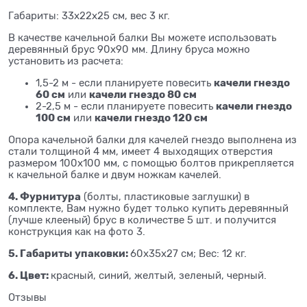
Габариты: 33х22х25 см, вес 3 кг.
В качестве качельной балки Вы можете использовать
деревянный брус 90х90 мм. Длину бруса можно
установить из расчета:
качели гнездо
1,5-2 м - если планируете повесить
60 см
качели гнездо 80 см
или
качели гнездо
2-2,5 м - если планируете повесить
100 см
качели гнездо 120 см
или
Опора качельной балки для качелей гнездо выполнена из
стали толщиной 4 мм, имеет 4 выходящих отверстия
размером 100х100 мм, с помощью болтов прикрепляется
к качельной балке и двум ножкам качелей.
4. Фурнитура
(болты, пластиковые заглушки) в
комплекте, Вам нужно будет только купить деревянный
(лучше клееный) брус в количестве 5 шт. и получится
конструкция как на фото 3.
5. Габариты упаковки:
60х35х27 см; Вес: 12 кг.
6. Цвет:
красный, синий, желтый, зеленый, черный.
Отзывы