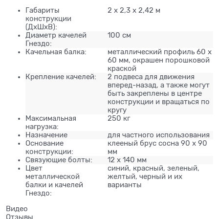
Габариты
2 х 2,3 х 2,42 м
конструкции
(ДхШхВ):
Диаметр качелей
100 см
Гнездо:
Качельная балка:
металлический профиль 60 х
60 мм, окрашен порошковой
краской
Крепление качелей:
2 подвеса для движения
вперед-назад, а также могут
быть закреплены в центре
конструкции и вращаться по
кругу
Максимальная
250 кг
нагрузка:
Назначение
для частного использования
Основание
клееный брус сосна 90 х 90
конструкции:
мм
Связующие болты:
12 х 140 мм
Цвет
синий, красный, зеленый,
металлической
желтый, черный и их
балки и качелей
варианты
Гнездо:
Видео
Отзывы