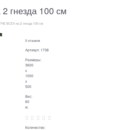
2 гнезда 100 см
ПЧЕ ВСЕХ на 2 гнезда 100 см
0 отзывов
Артикул:
1738
Размеры:
3600
x
1000
x
500
Вес:
60
кг.
Количество: