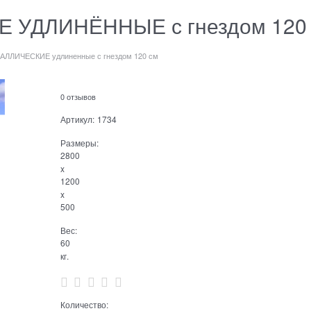
 УДЛИНЁННЫЕ с гнездом 120
АЛЛИЧЕСКИЕ удлиненные с гнездом 120 см
0 отзывов
Артикул:
1734
Размеры:
2800
x
1200
x
500
Вес:
60
кг.
Количество: