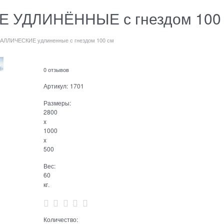
 УДЛИНЁННЫЕ с гнездом 100
АЛЛИЧЕСКИЕ удлиненные с гнездом 100 см
0 отзывов
Артикул:
1701
Размеры:
2800
x
1000
x
500
Вес:
60
кг.
Количество: