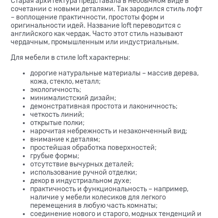
Старая архитектура представала в необычном виде в
сочетании с новыми деталями. Так зародился стиль лофт
– воплощение практичности, простоты форм и
оригинальности идей. Название loft переводится с
английского как чердак. Часто этот стиль называют
чердачным, промышленным или индустриальным.
Для мебели в стиле loft характерны:
дорогие натуральные материалы – массив дерева,
кожа, стекло, металл;
экологичность;
минималистский дизайн;
демонстративная простота и лаконичность;
четкость линий;
открытые полки;
нарочитая небрежность и незаконченный вид;
внимание к деталям;
простейшая обработка поверхностей;
грубые формы;
отсутствие вычурных деталей;
использование ручной отделки;
декор в индустриальном духе;
практичность и функциональность – например,
наличие у мебели колесиков для легкого
перемещения в любую часть комнаты;
соединение нового и старого, модных тенденций и